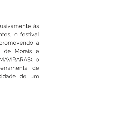
lusivamente às 
s, o festival 
 promovendo a 
e de Morais e 
AMAVIRARAS), o 
rramenta de 
sidade de um 