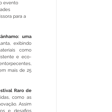
o evento 
dades 
ssora para a 
Cânhamo: uma 
anta, exibindo 
teriais como 
sistente e eco-
ntorpecentes, 
 em mais de 25 
stival Raro de 
idas, como as 
ovação. Assim 
s e desafios 