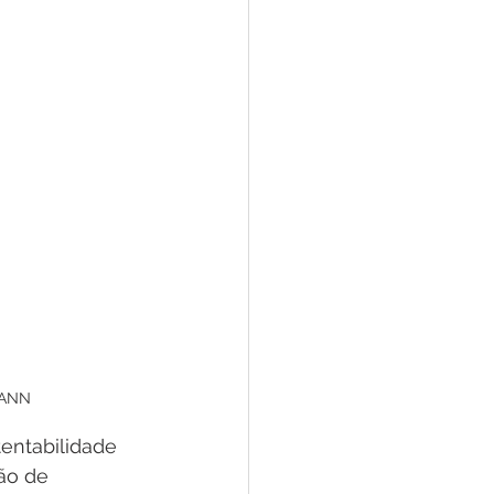
CANN
tentabilidade 
ão de 