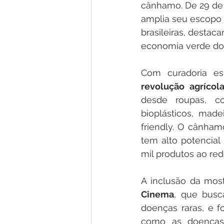
cânhamo. De 29 de 
amplia seu escopo 
brasileiras, destac
economia verde do 
Com curadoria esp
revolução agrícol
desde roupas, co
bioplásticos, made
friendly. O cânham
tem alto potencial 
mil produtos ao re
A inclusão da most
Cinema
, que busc
doenças raras, e f
como as doenças 