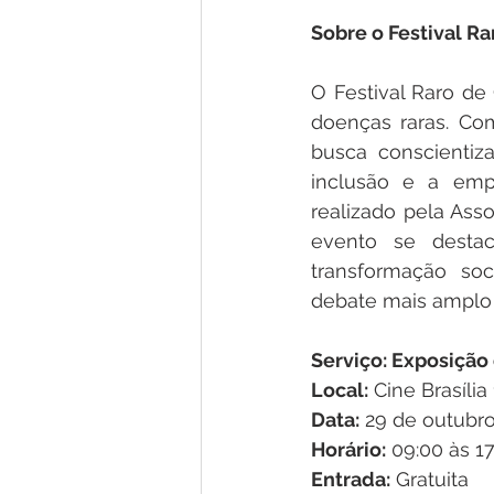
Sobre o Festival R
O Festival Raro de
doenças raras. Co
busca conscientiz
inclusão e a empa
realizado pela Ass
evento se desta
transformação soc
debate mais amplo 
Serviço: Exposição
Local:
 Cine Brasíli
Data:
 29 de outubr
Horário:
 09:00 às 1
Entrada:
 Gratuita