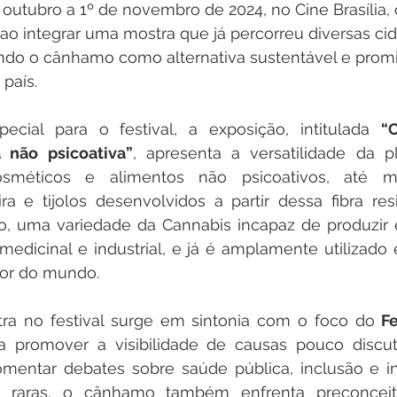
outubro a 1º de novembro de 2024, no Cine Brasília, 
ao integrar uma mostra que já percorreu diversas ci
ando o cânhamo como alternativa sustentável e promi
país.
ecial para o festival, a exposição, intitulada 
“
a não psicoativa”
, apresenta a versatilidade da pl
sméticos e alimentos não psicoativos, até ma
ira e tijolos desenvolvidos a partir dessa fibra re
o, uma variedade da Cannabis incapaz de produzir e
medicinal e industrial, e já é amplamente utilizado
dor do mundo.
ra no festival surge em sintonia com o foco do 
Fe
a promover a visibilidade de causas pouco discut
omentar debates sobre saúde pública, inclusão e in
raras, o cânhamo também enfrenta preconceito