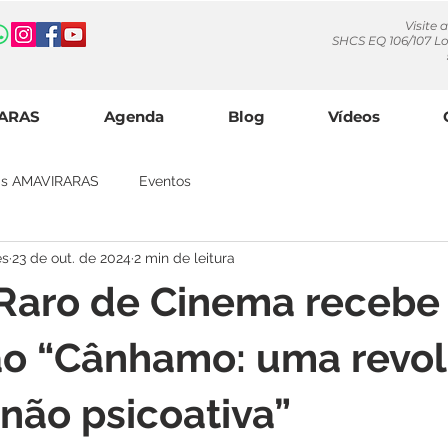
Visite 
SHCS EQ 106/107 Lo
RARAS
Agenda
Blog
Vídeos
ias AMAVIRARAS
Eventos
es
23 de out. de 2024
2 min de leitura
 Raro de Cinema recebe
ão “Cânhamo: uma revo
 não psicoativa”