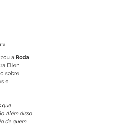
rra
izou a 
Roda 
ra Ellen 
to sobre 
s e 
s que 
. Além disso, 
dia de quem 