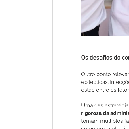
Os desafios do co
Outro ponto releva
epilépticas. Infec
estão entre os fat
Uma das estratégias
rigorosa da admin
tomam múltiplos fá
como uma solução e