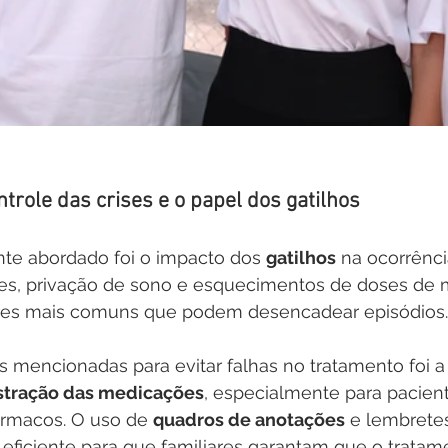
ntrole das crises e o papel dos gatilhos
nte abordado foi o impacto dos 
gatilhos
 na ocorrênci
ções, privação de sono e esquecimentos de doses de
ores mais comuns que podem desencadear episódios.
 mencionadas para evitar falhas no tratamento foi a
istração das medicações
, especialmente para pacien
rmacos. O uso de 
quadros de anotações
 e lembretes
ficiente para que familiares garantam que o tratame