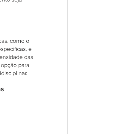
icas, como o 
specíficas, e 
tensidade das 
 opção para 
isciplinar.
as