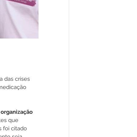
a das crises 
 medicação 
 
organização 
tes que 
 foi citado 
nto seja 