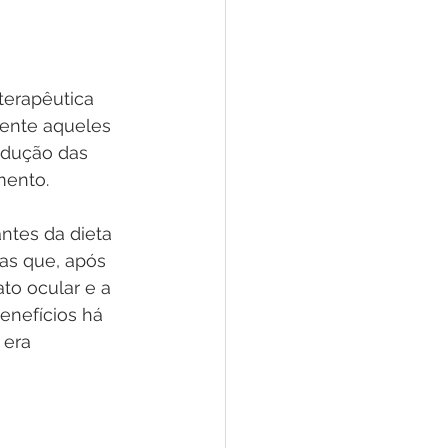
terapêutica 
mente aqueles 
edução das 
mento.
tes da dieta 
as que, após 
to ocular e a 
nefícios há 
 era 