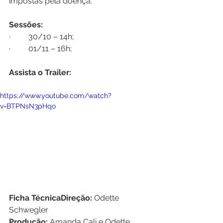
impostas pela doença.
Sessões:
·         30/10 – 14h;
·         01/11 – 16h;
Assista o Trailer: 
https://www.youtube.com/watch?
v=BTPNsN3pHqo
Ficha TécnicaDireção: 
Odette 
Schwegler
Produção: 
Amanda Cali e Odette 