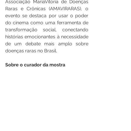
Associação MariaVitoria de Doenças 
Raras e Crônicas (AMAVIRARAS), o 
evento se destaca por usar o poder 
do cinema como uma ferramenta de 
transformação social, conectando 
histórias emocionantes à necessidade 
de um debate mais amplo sobre 
doenças raras no Brasil.
Sobre o curador da mostra
Guilherme Vicente, formado em 
Jornalismo e especializado em 
Comunicação Digital e Docência no 
Ensino Superior, é um entusiasta da 
sétima arte e reconhece o poder do 
audiovisual na visibilidade de causas 
sociais, como as doenças raras. 
Como curador do Festival Raro de 