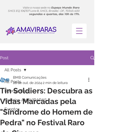
Visite a nossa sede no
Espaço Mundo Raro
SHCS EQ 106/107 Lote B, SHCS, Brasília - DF, 70345-400
segundas e quartas, das 10h às 17h.
Post
All Posts
BMB Comunicações
All Posts
28 de out. de 2024
2 min de leitura
Tin Soldiers: Descubra as
Doença Rara
Vidas Marcadas pela
Notícias AMAVIRARAS
Eventos
"Síndrome do Homem de
Pedra" no Festival Raro