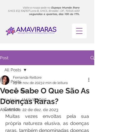
Visite a nossa sede no
Espaço Mundo Raro
SHCS EQ 106/107 Lote B, SHCS, Brasília - DF, 70345-400
segundas e quartas, das 10h às 17h.
Post
All Posts
Fernanda Rettore
All Posts
29 de nov. de 2023
2 min de leitura
Você Sabe O Que São As
Doença Rara
Doenças Raras?
Notícias AMAVIRARAS
Eventos
Atualizado:
22 de dez. de 2023
Muitas vezes envoltas pela sua 
própria natureza elusiva, as doenças 
raras, também denominadas doenças 