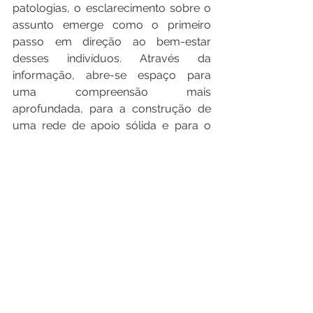
patologias, o esclarecimento sobre o 
assunto emerge como o primeiro 
passo em direção ao bem-estar 
desses indivíduos. Através da 
informação, abre-se espaço para 
uma compreensão mais 
aprofundada, para a construção de 
uma rede de apoio sólida e para o 
estímulo a avanços contínuos na 
pesquisa e tratamento. Ao nos 
unirmos na jornada de 
conscientização, conseguimos 
iluminar o caminho para um futuro 
mais promissor para aqueles que 
enfrentam as complexidades das 
doenças raras.
Fontes: