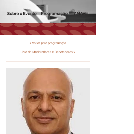
Sobre o Evento
Programação
AMAVI
< Voltar para programação
Lista de Moderadores e Debatedores >