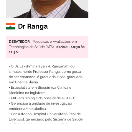
Dr Ranga
DEBATEDOR
 | Pesquisas e Avaliações em 
Tecnologias de Saúde (ATS) |
 27/out - 10:30 às 
12:30
• O Dr. Lakshminarayan R. Ranganath ou 
simplesmente Professor Ranga, como gosta 
de ser chamado, é graduado e pós-graduado 
em Chennai-Índia
• Especialista em Bioquímica Clínica e 
Medicina na Inglaterra. 
• PhD em biologia da obesidade e GLP-1;
• Gerenciou a unidade de investigação 
endócrina/metabólica. 
• Consultor no Hospital Universitário Real de 
Liverpool, gerenciado pelo Sistema de Saúde 
do Reino Unido, semelhante ao SUS. 
• Professor de Biologia Musculoesquelética 