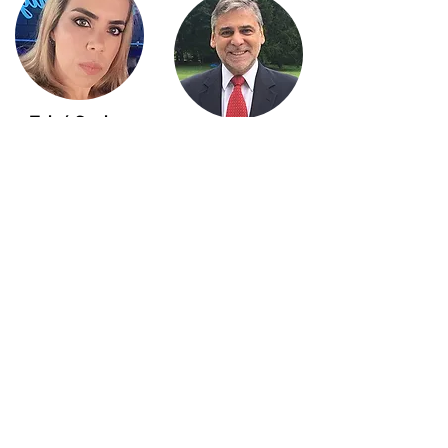
Tainá Seabra
Fernando Ferrer
Relações Públicas
Correspondente
+55 (61) 98482-9037
Internacional
+1(908)514-2770
Luciano Santos
Comunicação e
Jorge Braz
Eventos
Designer
+55 (61) 99293-8100
+55 (61) 99657-6118