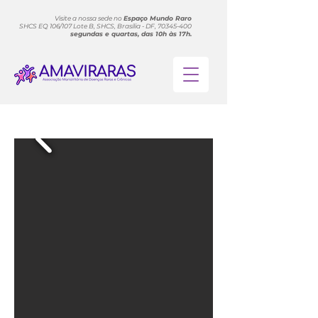
Visite a nossa sede no
Espaço Mundo Raro
SHCS EQ 106/107 Lote B, SHCS, Brasília - DF, 70345-400
segundas e quartas, das 10h às 17h.