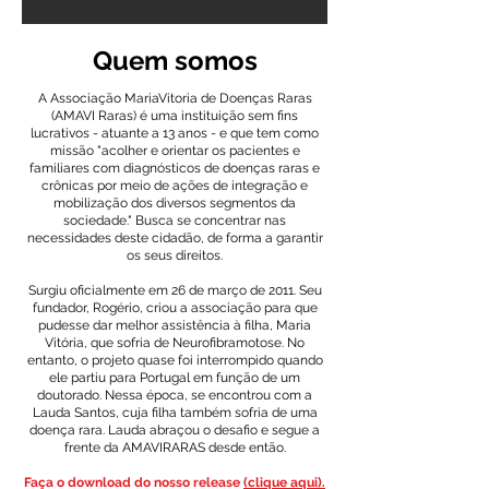
Quem somos
A Associação MariaVitoria de Doenças Raras
(AMAVI Raras) é uma instituição sem fins
lucrativos - atuante a 13 anos - e que tem como
missão "acolher e orientar os pacientes e
familiares com diagnósticos de doenças raras e
crônicas por meio de ações de integração e
mobilização dos diversos segmentos da
sociedade." ​Busca se concentrar nas
necessidades deste cidadão, de forma a garantir
os seus direitos.
Surgiu oficialmente em 26 de março de 2011. Seu
fundador, Rogério, criou a associação para que
pudesse dar melhor assistência à filha, Maria
Vitória, que sofria de Neurofibramotose. No
entanto, o projeto quase foi interrompido quando
ele partiu para Portugal em função de um
doutorado. Nessa época, se encontrou com a
Lauda Santos, cuja filha também sofria de uma
doença rara. Lauda abraçou o desafio e segue a
frente da AMAVIRARAS desde então.
Faça o download do nosso release
(clique aqui).