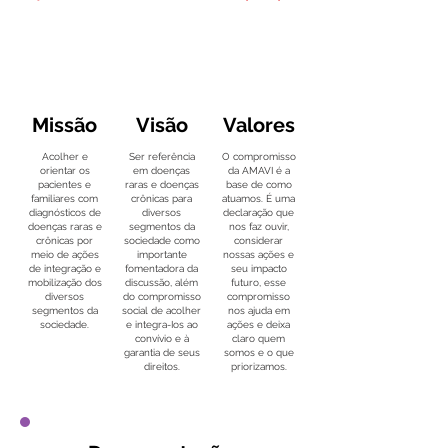
Missão
Visão
Valores
Acolher e
Ser referência
O compromisso
orientar os
em doenças
da AMAVI é a
pacientes e
raras e doenças
base de como
familiares com
crônicas para
atuamos. É uma
diagnósticos de
diversos
declaração que
doenças raras e
segmentos da
nos faz ouvir,
crônicas por
sociedade como
considerar
meio de ações
importante
nossas ações e
de integração e
fomentadora da
seu impacto
mobilização dos
discussão, além
futuro, esse
diversos
do compromisso
compromisso
segmentos da
social de acolher
nos ajuda em
sociedade.
e integra-Ios ao
ações e deixa
convívio e à
claro quem
garantia de seus
somos e o que
direitos.
priorizamos.