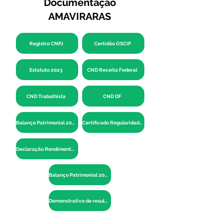
Documentação
AMAVIRARAS
Registro CNPJ
Certidão OSCIP
Estatuto 2023
CND Receita Federal
CND Trabalhista
CND DF
Balanço Patrimonial 2022
Certificado Regularidadedo FGTS
Declaração Rendimentos AMAVI
Balanço Patrimonial 2024
Demonstrativo de resultado 2024