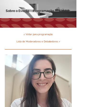
Sobre o Evento
Programação
AMAVI
< Voltar para programação
Lista de Moderadores e Debatedores >