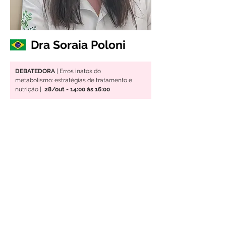
Dra Soraia Poloni
DEBATEDORA
 | Erros inatos do 
metabolismo: estratégias de tratamento e 
nutrição |
  28/out - 14:00 às 16:00
• Nutricionista do Hospital de Clínicas de Porto 
Alegre
• 
Doutora em Genética e Biologia Molecular 
pela UFRGS
• 
Coordenadora do Departamento de Nutrição 
da SBTEIM
• 
Membro do SSIEM Dietitians Group
Anterior
Próximo