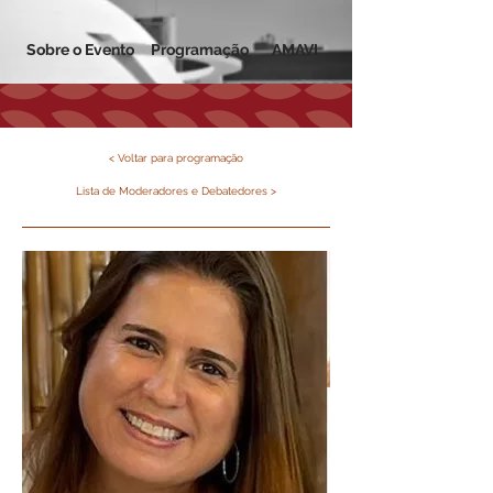
Sobre o Evento
Programação
AMAVI
< Voltar para programação
Lista de Moderadores e Debatedores >