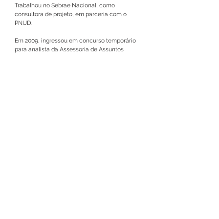
Trabalhou no Sebrae Nacional, como 
consultora de projeto, em parceria com o 
PNUD.
Em 2009, ingressou em concurso temporário 
para analista da Assessoria de Assuntos 
Internacionais do Ministério da Saúde. 
Em abril de 2010, foi chamada no concurso 
para Analista de Serviço Social do INSS e em 
outubro do mesmo ano, foi efetivada como 
Analista em Ciência e Tecnologia do 
Ministério da Ciência,Tecnologia e Inovação.
Desde 2014, está cedida para o INSS na área 
de programação orçamentária. Para 
aprimoramento da carreira de analista em 
ciência e tecnologia ingressou, em 2023, no 
mestrado profissional do Programa de Pós-
Graduação em Propriedade Intelectual e 
Transferência de Tecnologia para a Inovação 
– PROFNI, na Universidade de Brasília.