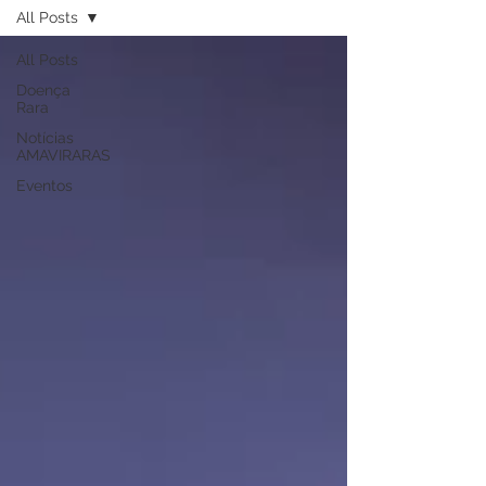
All Posts
All Posts
Doença
Rara
Notícias
AMAVIRARAS
Eventos