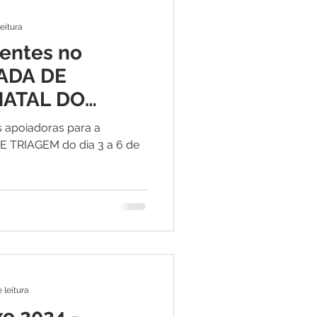
leitura
entes no
NADA DE
NATAL DO
RAL 27+
 apoiadoras para a
 do dia 3 a 6 de
 leitura
xo 2024 -