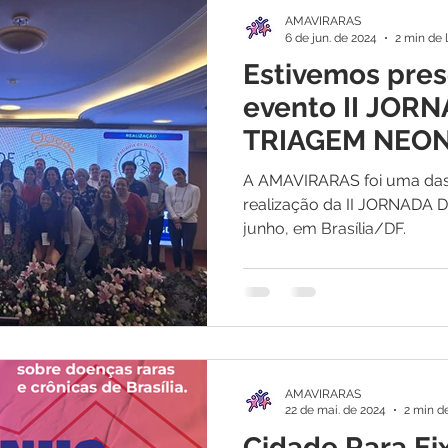
AMAVIRARAS
6 de jun. de 2024
2 min de 
Estivemos pres
evento II JOR
TRIAGEM NEO
DISTRITO FEDE
A AMAVIRARAS foi uma das
realização da II JORNADA DE TRIAGEM
junho, em Brasília/DF.
AMAVIRARAS
22 de mai. de 2024
2 min de
Cidade Rara Ei