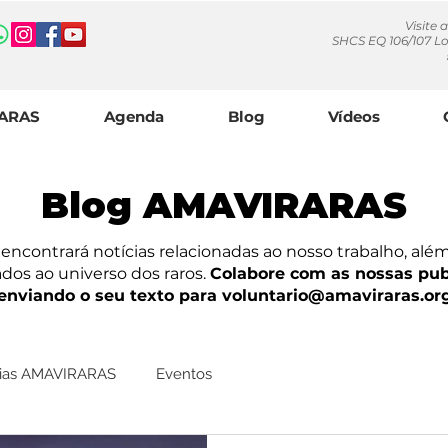
Visite 
SHCS EQ 106/107 Lo
RARAS
Agenda
Blog
Vídeos
Blog AMAVIRARAS
encontrará notícias relacionadas ao nosso trabalho, al
ados ao universo dos raros.
Colabore com as nossas pub
enviando o seu texto para
voluntario@amaviraras.or
cias AMAVIRARAS
Eventos